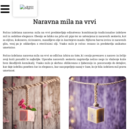
SI
Naravna mila na vrvi
Ročno izdelana naravna mila na vrvi predstavljajo edinstveno kombinacijo tradicionalne izdelave
mil in sodobne elegance. Obesijo se lahko na prho ali pipo ter so ustvarjena iz naravnih sestavin, kot
so oljčno, kokosovo, ricinusovo, mandljevo olje in karitejevo maslo. Njihova barva izvira iz naravnih
glin, vonj pa je odišavljen z eteričnimi olji. Vsako milo je ročno rezano in predstavlja unikatno
umetnino.
Ročno izdelana naravna mila na vrvi so odlična izbira za tiste, ki cenijo povezavo z naravo in želijo
svoji koži ponuditi le najboljše. Uporaba naravnih sestavin zagotavlja nežno nego in vlaženje kože
brez škodljivih kemikalij.
Vsako milo je skrbno oblikovano z ljubeznijo in pozornostjo do detajlov,
kar daje izdelku poseben čar in eleganco, kar nas
popeljejo nazaj v čase, ko je bila izdelava mil prava
umetnost.