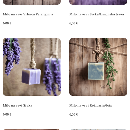
Milo na vrvi Vrtnica Pelargonija
Milo na vrvi Sivka/Limonska trava
6,00
€
6,00
€
Milo na vrvi Sivka
Milo na vrvi Rožmarin/brin
6,00
€
6,00
€