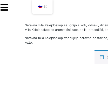
SI
Naravna mila Kalejdoskop
se igrajo s koti, odsevi, dina
Mila Kalejdoskop so
aromatični kaos oblik, presečišč, ko
Naravna mila Kalejdoskop vsebujejo naravne sestavine, kot
kožo.