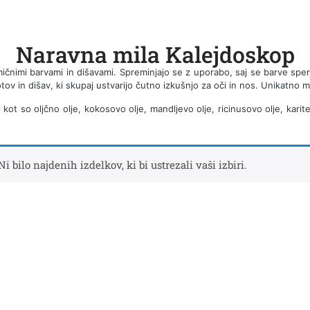
Naravna mila Kalejdoskop
mičnimi barvami in dišavami. S
preminjajo se z uporabo, saj se barve sper
tov in dišav, ki skupaj ustvarijo čutno izkušnjo za oči in nos. Unikatno mil
 so oljčno olje, kokosovo olje, mandljevo olje, ricinusovo olje, karitejev
Ni bilo najdenih izdelkov, ki bi ustrezali vaši izbiri.