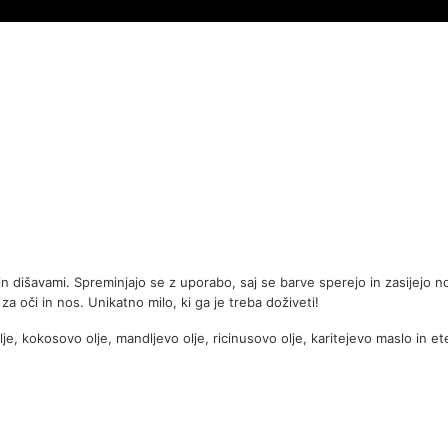
in dišavami. S
preminjajo se z uporabo, saj se barve sperejo in zasijejo 
za oči in nos. Unikatno milo, ki ga je treba doživeti!
 kokosovo olje, mandljevo olje, ricinusovo olje, karitejevo maslo in eterič