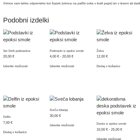
Vrtnice vam lahko odpremimo kot šopek (vrtnica na palčki ovita v kraft papir) ter v leseni ali dariln
Podobni izdelki
Set štirih podstavkov
Podstavki iz epoksi smole
Želva
20,00
€
4,00
€
-
20,00
€
12,00
€
Izberite možnosti
Izberite možnosti
Dodaj v košarico
Sveča lobanja
30,00
€
Delfin
7,00
€
Deske iz epoksi smole
Izberite možnosti
10,00
€
-
25,00
€
Dodaj v košarico
Izberite možnosti