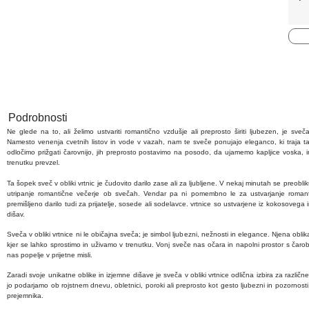
Podrobnosti
Ne glede na to, ali želimo ustvariti romantično vzdušje ali preprosto širiti ljubezen, je sveča
Namesto venenja cvetnih listov in vode v vazah, nam te sveče ponujajo eleganco, ki traja ta
odločimo prižgati čarovnijo, jih preprosto postavimo na posodo, da ujamemo kapljice voska, in
trenutku prevzel.
Ta šopek sveč v obliki vrtnic je čudovito darilo zase ali za ljubljene. V nekaj minutah se preoblik
utripanje romantične večerje ob svečah. Vendar pa ni pomembno le za ustvarjanje romant
premišljeno darilo tudi za prijatelje, sosede ali sodelavce. vrtnice so ustvarjene iz kokosovega i
dišav.
Sveča v obliki vrtnice ni le običajna sveča; je simbol ljubezni, nežnosti in elegance. Njena obli
kjer se lahko sprostimo in uživamo v trenutku. Vonj sveče nas očara in napolni prostor s čarobn
nas popelje v prijetne misli.
Zaradi svoje unikatne oblike in izjemne dišave je sveča v obliki vrtnice odlična izbira za različne
jo podarjamo ob rojstnem dnevu, obletnici, poroki ali preprosto kot gesto ljubezni in pozornosti
prejemnika.