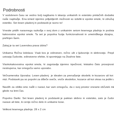
Podrobnosti
V sodobnem času se vedno bolj nagibamo k iskanju unikatnih in estetsko privlačnih dodatko
naše najdražje. Ena izmed izjemno priljubljenih možnosti so izdelki iz epoksi smole, ki združuj
estetiko. Set lesen pladenj in podstavki je ravno to!
Vnesite pridih naravnega razkošja v svoj dom z unikatnim setom lesenega pladnja in podstav
kakovostne epoksi smole. Ta set je popolna fuzija funkcionalnosti in umetniškega dizajna
prefinjen šarm.
​Zakaj je ta set Lavendea prava izbira?
​Unikatna Ročna Izdelava: Vsak kos je edinstven, ročno ulit z ljubeznijo in skrbnostjo. Prep
ustvarja čudovite, edinstvene efekte, ki spominjajo na živahne liste.
​Visokokakovostna epoksi smola, ki zagotavlja izjemno trpežnost, kristalno čisto prosojnos
nestrupena, kar omogoča varno uporabo.
​Večnamenska Uporaba: Lesen pladenj je idealen za prenašanje skodelic in kozarcev ali kot o
mizi. Podstavki pa so popolni za dišeče sveče, vroče skodelice, kozarce ali kot okras na jedilni al
Navdih za obliko smo našli v naravi, kar vam omogoča, da v svoj prostor vnesete občutek mi
glede na letni čas.
​Popolno Darilo: Set lesen pladenj in podstavki je pakiran skrbno in estetsko, zato je čudovit
narave ali tiste, ki cenijo ročno delo in unikatne kose.
Velikost lesenega pladnja: 28 x 2 cm