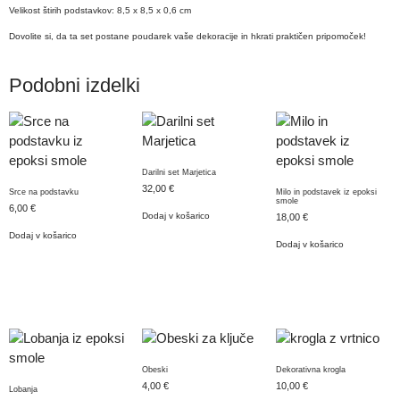
Velikost štirih podstavkov: 8,5 x 8,5 x 0,6 cm
​Dovolite si, da ta set postane poudarek vaše dekoracije in hkrati praktičen pripomoček!
Podobni izdelki
Darilni set Marjetica
32,00
€
Srce na podstavku
Milo in podstavek iz epoksi
smole
6,00
€
Dodaj v košarico
18,00
€
Dodaj v košarico
Dodaj v košarico
Obeski
Dekorativna krogla
4,00
€
10,00
€
Lobanja