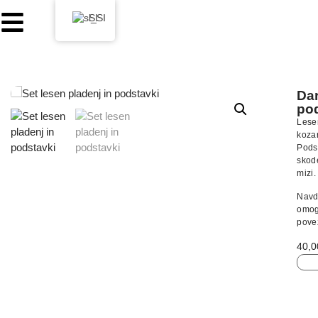
SI
Dar
po
Lese
kozar
Pods
skode
mizi.
Navd
omog
povez
40,