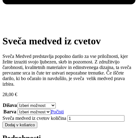
Sveča medved iz cvetov
Sveča Medved predstavlja popolno darilo za vse priložnosti, kjer
želite izraziti svojo ljubezen, skrb in pozornost. Z združitvijo
čarobnosti, kvalitetnih materialov in edinstvenega dizajna, ta sveča
prevzame srca in čute ter ustvari nepozabne trenutke. Če iščete
darilo, ki bo očaralo in navdušilo, je sveča velik medved prava
izbira.
28,00
€
Dišava
Barva
Počisti
Sveča medved iz cvetov količina
Dodaj v košarico