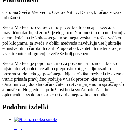
Podrobnosti
Čarobna Sveča Medved iz Cvetov Vrtnic: Darilo, ki očara v vsaki
priložnosti
Sveča Medved iz cvetov vrtnic je več kot le običajna sveča: je
pravljično darilo, ki združuje eleganco, čarobnost in omamni vonj v
enem. Izdelana iz kokosovega in sojinega voska ter težka več kot
pol kilograma, ta sveča v obliki medveda navdušuje vse ljubitelje
edinstvenih in čarobnih daril. Z uporabo kvalitetnih materialov je
vsak trenutek ob gorenju sveče še bolj poseben.
Sveča Medved je popolno darilo za posebne priložnosti, kot so
rojstni dnevi, obletnice ali pa preprosto kot gesta ljubezni in
pozornosti do nekoga posebnega. Njena oblika medveda iz cvetov
vrtnic prinaša pravljično vzdušje v vsak prostor, kjer zagori.
Omamni vonj dodatno očara čute in ustvari prijetno in sproščujočo
atmosfero. Ne glede na priložnost bo ta sveča polepšala in
oplemenitila vsak prostor ter ustvarila nepozabne trenutke.
Podobni izdelki